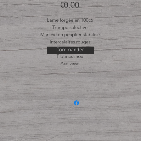
Price
€0.00
Lame forgée en 100c6
Trempe sélective
Manche en peuplier stabilisé
Intercalaires rouges
Fausse pièce en ébène
Commander
Platines inox
Axe vissé