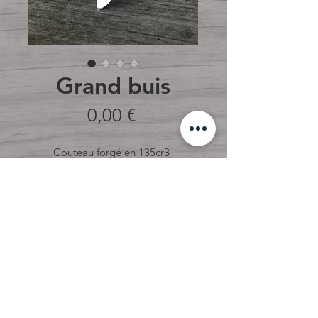
Grand buis
Prix
0,00 €
Couteau forgé en 135cr3 

Trempe sélective 

Plaquettes en vieux buis avec 
intercalaires en cuir.

Avec son étui sur mesure en cuir 
marron vieilli. 
Commander