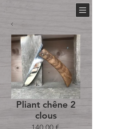
Pliant chêne 2
clous
Prix
140,00 €